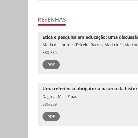
RESENHAS
Ética e pesquisa em educação: uma discussã
Maria de Lourdes Teixeira Barros, Maria Inês Marco
330-335
PDF
Uma referência obrigatória na área da histó
Dagmar M. L. Zibas
336-339
PDF