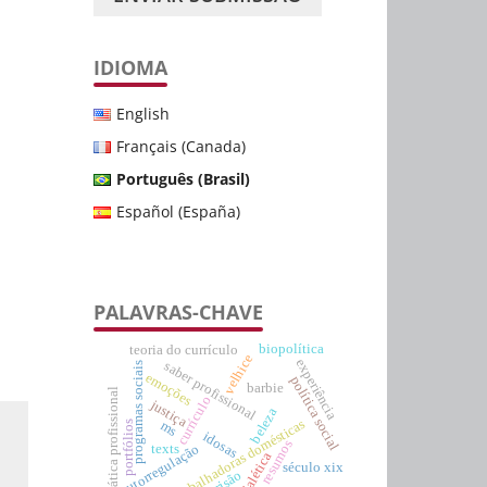
IDIOMA
English
Français (Canada)
Português (Brasil)
Español (España)
PALAVRAS-CHAVE
biopolítica
teoria do currículo
velhice
experiência
saber profissional
programas sociais
emoções
política social
barbie
prática profissional
currículo
justiça
beleza
trabalhadoras domésticas
ms
portfólios
idosas
resumos
texts
autorregulação
dialética
século xix
prisão