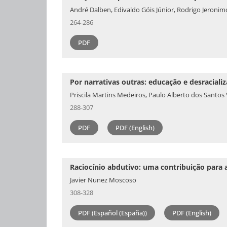
André Dalben, Edivaldo Góis Júnior, Rodrigo Jeronim
264-286
PDF
Por narrativas outras: educação e desracializ
Priscila Martins Medeiros, Paulo Alberto dos Santos 
288-307
PDF
PDF (English)
Raciocínio abdutivo: uma contribuição para
Javier Nunez Moscoso
308-328
PDF (Español (España))
PDF (English)