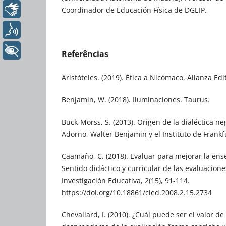
Libras
Coordinador de Educación Física de DGEIP.
Voz
+ Acessibilidade
Referências
Aristóteles. (2019). Ética a Nicómaco. Alianza Edit
Benjamin, W. (2018). Iluminaciones. Taurus.
Buck-Morss, S. (2013). Origen de la dialéctica n
Adorno, Walter Benjamin y el Instituto de Frankf
Caamaño, C. (2018). Evaluar para mejorar la ens
Sentido didáctico y curricular de las evaluacion
Investigación Educativa, 2(15), 91-114.
https://doi.org/10.18861/cied.2008.2.15.2734
Chevallard, I. (2010). ¿Cuál puede ser el valor d