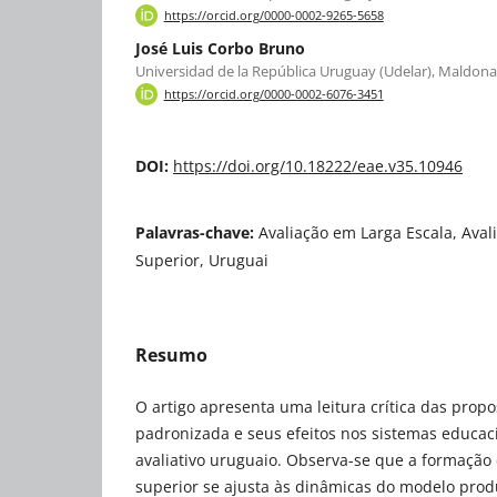
https://orcid.org/0000-0002-9265-5658
José Luis Corbo Bruno
Universidad de la República Uruguay (Udelar), Maldon
https://orcid.org/0000-0002-6076-3451
DOI:
https://doi.org/10.18222/eae.v35.10946
Palavras-chave:
Avaliação em Larga Escala, Aval
Superior, Uruguai
Resumo
O artigo apresenta uma leitura crítica das propo
padronizada e seus efeitos nos sistemas educac
avaliativo uruguaio. Observa-se que a formação
superior se ajusta às dinâmicas do modelo produ