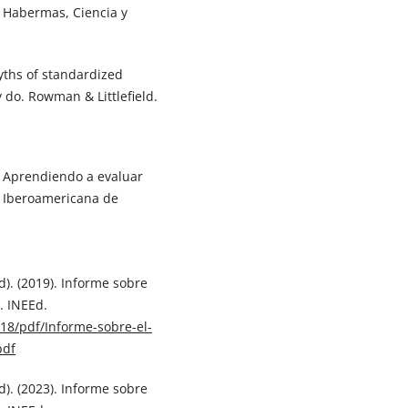
J. Habermas, Ciencia y
 myths of standardized
y do. Rowman & Littlefield.
). Aprendiendo a evaluar
a Iberoamericana de
d). (2019). Informe sobre
. INEEd.
18/pdf/Informe-sobre-el-
pdf
d). (2023). Informe sobre