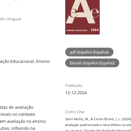
ado, Uruguay
pdf (Español (España))
iação Educacional, Ensino
Educ@ (Español (España))
Publicado
12-12-2024
stas de avaliação
Como Citar
ionais no contexto
Sarni Muñiz, M., & Corbo Bruno, J. L. (2024)
 em avaliação no ensino
avaliação padronizada e seus efeitos na e
tivo, influindo na
no Uruguai.
Estudos Em Avaliação Educacion