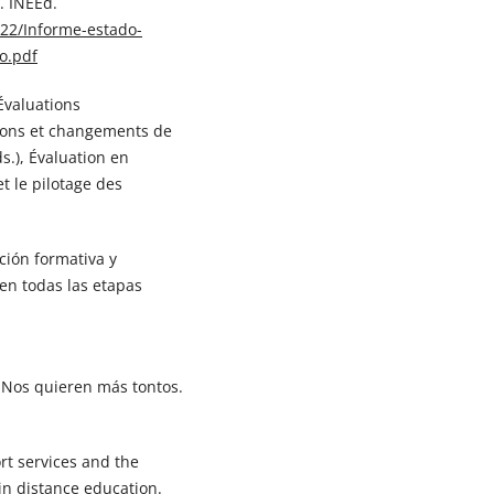
. INEEd.
22/Informe-estado-
o.pdf
 Évaluations
sions et changements de
s.), Évaluation en
t le pilotage des
ación formativa y
en todas las etapas
. Nos quieren más tontos.
rt services and the
 in distance education.