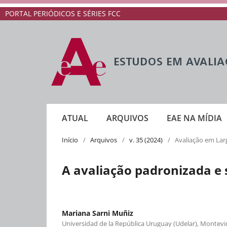
PORTAL PERIÓDICOS E SÉRIES FCC
ATUAL
ARQUIVOS
EAE NA MÍDIA
Início
/
Arquivos
/
v. 35 (2024)
/
Avaliação em Lar
A avaliação padronizada e 
Mariana Sarni Muñiz
Universidad de la República Uruguay (Udelar), Montev