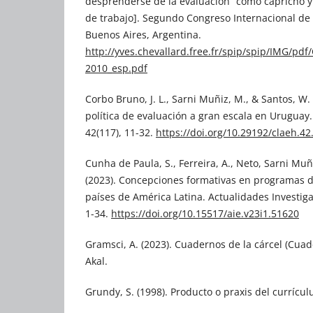
desprenderse de la evaluación “como capricho y
de trabajo]. Segundo Congreso Internacional de 
Buenos Aires, Argentina.
http://yves.chevallard.free.fr/spip/spip/IMG/pd
2010_esp.pdf
Corbo Bruno, J. L., Sarni Muñiz, M., & Santos, W. 
política de evaluación a gran escala en Uruguay
42(117), 11-32.
https://doi.org/10.29192/claeh.42
Cunha de Paula, S., Ferreira, A., Neto, Sarni Muñ
(2023). Concepciones formativas en programas de
países de América Latina. Actualidades Investiga
1-34.
https://doi.org/10.15517/aie.v23i1.51620
Gramsci, A. (2023). Cuadernos de la cárcel (Cuad
Akal.
Grundy, S. (1998). Producto o praxis del currícul