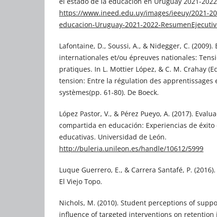
el estado de la educación en Uruguay 2021-2022
https://www.ineed.edu.uy/images/ieeuy/2021-20
educacion-Uruguay-2021-2022-ResumenEjecutiv
Lafontaine, D., Soussi, A., & Nidegger, C. (2009).
internationales et/ou épreuves nationales: Ten
pratiques. In L. Mottier López, & C. M. Crahay (Ed
tension: Entre la régulation des apprentissages e
systèmes(pp. 61-80). De Boeck.
López Pastor, V., & Pérez Pueyo, A. (2017). Evalu
compartida en educación: Experiencias de éxito 
educativas. Universidad de León.
http://buleria.unileon.es/handle/10612/5999
Luque Guerrero, E., & Carrera Santafé, P. (2016)
El Viejo Topo.
Nichols, M. (2010). Student perceptions of suppo
influence of targeted interventions on retention