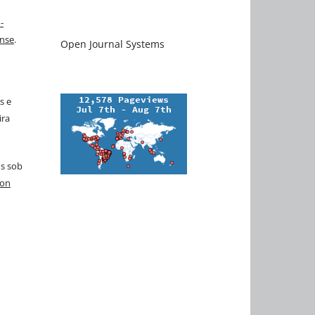
-
ense
.
Open Journal Systems
s e
ira
os sob
ion