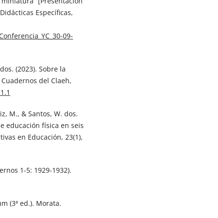
 miniatura” [Presentación
Didácticas Específicas,
f/Conferencia_YC_30-09-
dos. (2023). Sobre la
. Cuadernos del Claeh,
.1.1
iz, M., & Santos, W. dos.
 educación física en seis
tivas en Educación, 23(1),
ernos 1-5: 1929-1932).
um (3ª ed.). Morata.