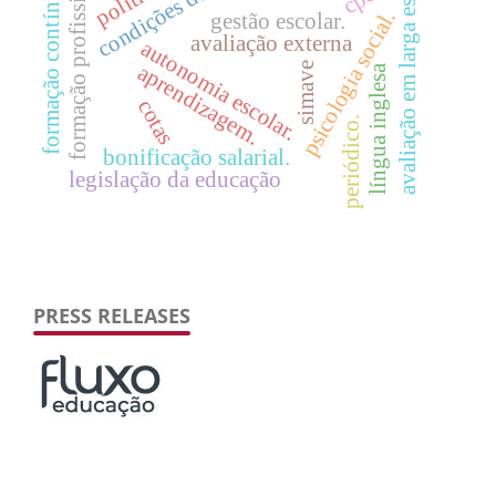
condições de trabalho
formação profissional.
avaliação em larga escala.
formação contínua
cpc
psicologia social.
gestão escolar.
avaliação externa
autonomia escolar.
aprendizagem.
simave
língua inglesa
cotas
periódico.
bonificação salarial.
legislação da educação
PRESS RELEASES