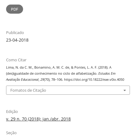
PDF
Publicado
23-04-2018
Como Citar
Lima, N. da C. M., Bonamino, A. M. C. de, & Pontes, L. A. F. (2018). A
(des)igualdade de conhecimento no ciclo de alfabetização.
Estudos Em
Avaliação Educacional
,
29
(70), 78–106. https://doi.org/10.18222/eae.v0ix.4050
Fomatos de Citação
Edição
v. 29 n. 70 (2018): jan./abr. 2018
Seção