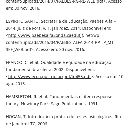
content/uploads/2014/07/PAEBES-RG-RE-WEB.pdf
>. Acesso
em: 30 nov. 2016.
ESPÍRITO SANTO. Secretaria de Educação. Paebes Alfa –
2014, Juiz de Fora, v. 1, jan./dez. 2014. Disponível em:
<
http://www.paebesalfa2onda.caedufjf
. net/wp-
content/uploads/2015/04/PAEBES-ALFA-2014-RP-LP_MT-
3EF_WEB.pdf>. Acesso em: 30 nov. 2016.
FRANCO, C. et al. Qualidade e equidade na educação
fundamental brasileira, 2002. Disponível em:
<
http://www.econ.puc-rio.br/pdf/td455.pdf
>. Acesso em: 10
ago. 2016.
HAMBLETON, R. et al. Fundamentals of item response
theory. Newbury Park: Sage Publications, 1991.
HOGAN, T. Introdução à prática de testes psicológicos. Rio
de Janeiro: LTC, 2006.