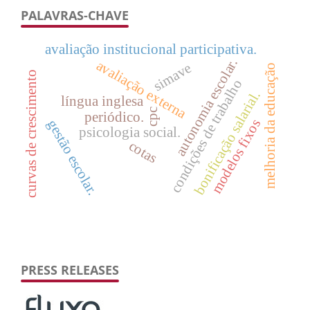
PALAVRAS-CHAVE
avaliação institucional participativa.
autonomia escolar.
avaliação externa
simave
melhoria da educação
curvas de crescimento
condições de trabalho
bonificação salarial.
língua inglesa
cpc
periódico.
modelos fixos
gestão escolar.
psicologia social.
cotas
PRESS RELEASES