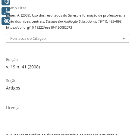
Libras
Como Citar
Voz
Bauer, A. (2008). Uso dos resultados do Saresp e formação de professores: a
+ Acessibilidade
visão dos níveis centrais.
Estudos Em Avaliação Educacional
,
19
(41), 483–898.
https://doi.org/10.18222/eae194120082073
Fomatos de Citação
Edição
v. 19 n. 41 (2008)
Seção
Artigos
Licença
a. Autores mantêm os direitos autorais e concedem à revista o