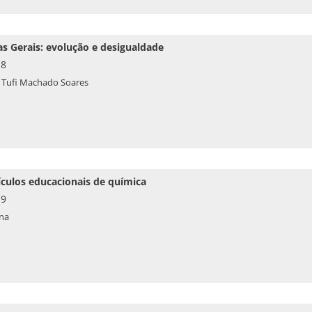
as Gerais: evolução e desigualdade
18
a, Tufi Machado Soares
ículos educacionais de química
19
ena