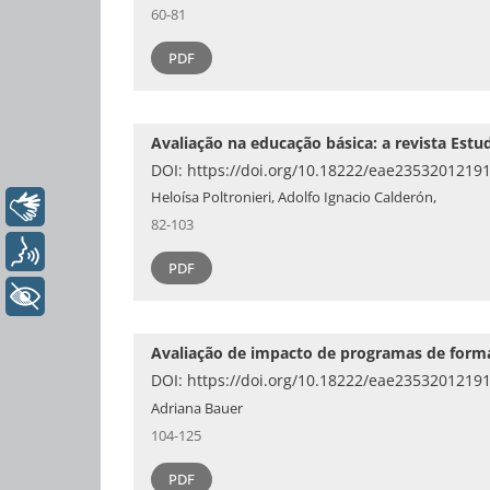
60-81
PDF
Avaliação na educação básica: a revista Est
DOI:
https://doi.org/10.18222/eae2353201219
Heloísa Poltronieri, Adolfo Ignacio Calderón,
Libras
82-103
Voz
PDF
+ Acessibilidade
Avaliação de impacto de programas de form
DOI:
https://doi.org/10.18222/eae2353201219
Adriana Bauer
104-125
PDF