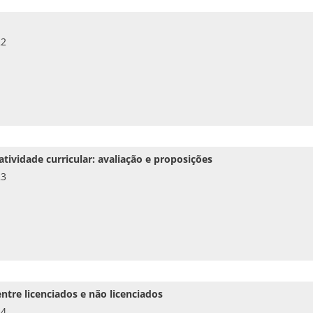
22
tividade curricular: avaliação e proposições
23
tre licenciados e não licenciados
24