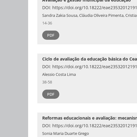
DOI:
https://doi.org/10.18222/eae2353201219
Sandra Zakia Sousa, Cláudia Oliveira Pimenta, Cris
14-36
PDF
Ciclo de avaliação da educação básica do Cea
DOI:
https://doi.org/10.18222/eae2353201219
Alessio Costa Lima
38-58
PDF
Reformas educacionais e avaliação: mecanis
DOI:
https://doi.org/10.18222/eae2353201219
Sonia Maria Duarte Grego