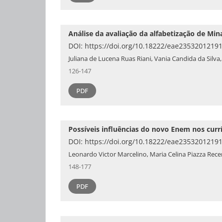
Análise da avaliação da alfabetização de Min
DOI:
https://doi.org/10.18222/eae2353201219
Juliana de Lucena Ruas Riani, Vania Candida da Silv
126-147
PDF
Possíveis influências do novo Enem nos curr
DOI:
https://doi.org/10.18222/eae2353201219
Leonardo Victor Marcelino, Maria Celina Piazza Rec
148-177
PDF