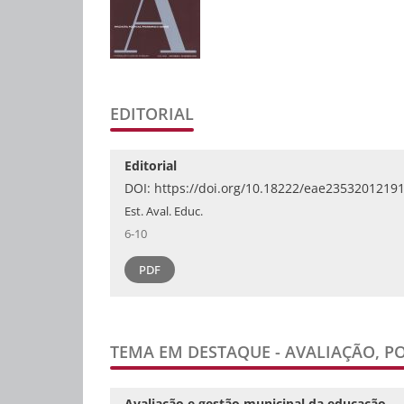
EDITORIAL
Editorial
DOI:
https://doi.org/10.18222/eae2353201219
Est. Aval. Educ.
6-10
PDF
TEMA EM DESTAQUE - AVALIAÇÃO, P
Avaliação e gestão municipal da educação