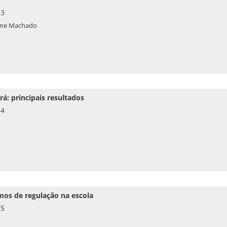
13
tiane Machado
rá: principais resultados
14
mos de regulação na escola
15