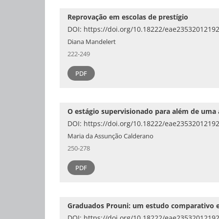
Reprovação em escolas de prestígio
DOI:
https://doi.org/10.18222/eae2353201219
Diana Mandelert
222-249
PDF
O estágio supervisionado para além de uma a
DOI:
https://doi.org/10.18222/eae2353201219
Maria da Assunção Calderano
250-278
PDF
Graduados Prouni: um estudo comparativo en
DOI:
https://doi.org/10.18222/eae2353201219