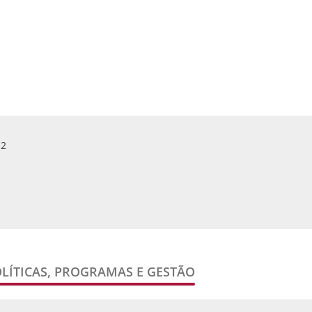
v. 23 n. 53 (2012)
Publicado:
30-12-20
12
OLÍTICAS, PROGRAMAS E GESTÃO