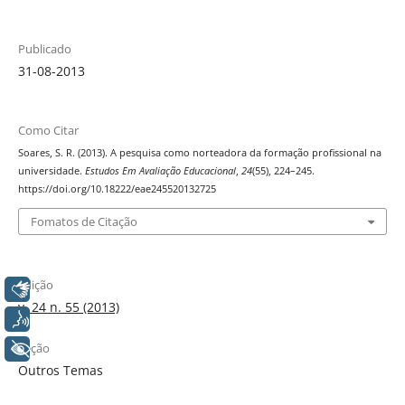
Publicado
31-08-2013
Como Citar
Soares, S. R. (2013). A pesquisa como norteadora da formação profissional na
universidade.
Estudos Em Avaliação Educacional
,
24
(55), 224–245.
https://doi.org/10.18222/eae245520132725
Fomatos de Citação
Edição
Libras
v. 24 n. 55 (2013)
Voz
Seção
+ Acessibilidade
Outros Temas