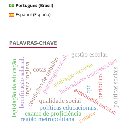
Português (Brasil)
Español (España)
PALAVRAS-CHAVE
gestão escolar.
psicologia social.
condições de trabalho
bonificação salarial.
indicadores psicossociais
legislação da educação
avaliação externa
língua inglesa
políticas sociais.
cotas
periódico.
cpc
autonomia escolar.
qualidade social
políticas educacionais.
simave
exame de proficiência
região metropolitana