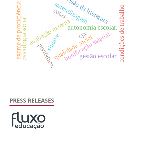
revisão da literatura
aprendizagem.
exame de proficiência
condições de trabalho
cotas
psicologia social.
avaliação externa
autonomia escolar.
cpc
bonificação salarial.
simave
qualidade social
periódico.
gestão escolar.
PRESS RELEASES