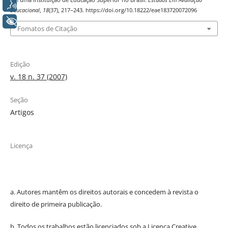
em uma Instituição de Educação Superior no Brasil.
Estudos Em Avaliação
Voz
Educacional
,
18
(37), 217–243. https://doi.org/10.18222/eae183720072096
+ Acessibilidade
Fomatos de Citação
Edição
v. 18 n. 37 (2007)
Seção
Artigos
Licença
a. Autores mantêm os direitos autorais e concedem à revista o
direito de primeira publicação.
b. Todos os trabalhos estão licenciados sob a
Licença Creative