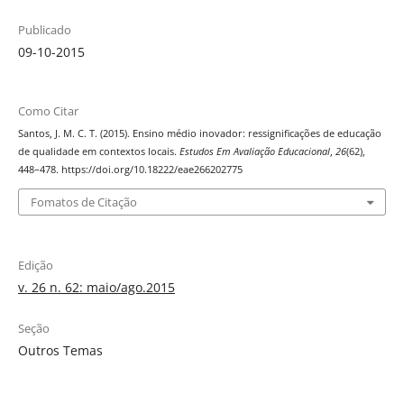
Publicado
09-10-2015
Como Citar
Santos, J. M. C. T. (2015). Ensino médio inovador: ressignificações de educação
de qualidade em contextos locais.
Estudos Em Avaliação Educacional
,
26
(62),
448–478. https://doi.org/10.18222/eae266202775
Fomatos de Citação
Edição
v. 26 n. 62: maio/ago.2015
Seção
Outros Temas