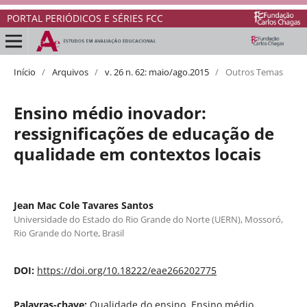
PORTAL PERIÓDICOS E SÉRIES FCC
Início
/
Arquivos
/
v. 26 n. 62: maio/ago.2015
/
Outros Temas
Ensino médio inovador:
ressignificações de educação de
qualidade em contextos locais
Jean Mac Cole Tavares Santos
Universidade do Estado do Rio Grande do Norte (UERN), Mossoró,
Rio Grande do Norte, Brasil
DOI:
https://doi.org/10.18222/eae266202775
Palavras-chave:
Qualidade do ensino, Ensino médio,