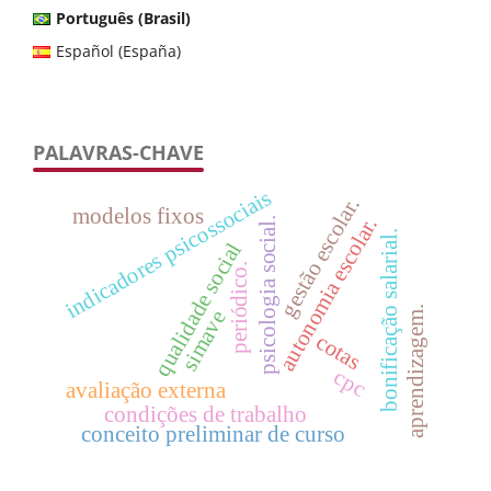
Português (Brasil)
Español (España)
PALAVRAS-CHAVE
indicadores psicossociais
gestão escolar.
modelos fixos
autonomia escolar.
psicologia social.
bonificação salarial.
qualidade social
periódico.
aprendizagem.
simave
cotas
cpc
avaliação externa
condições de trabalho
conceito preliminar de curso