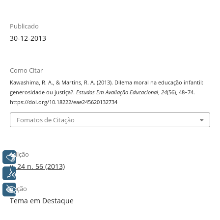
Publicado
30-12-2013
Como Citar
Kawashima, R. A., & Martins, R. A. (2013). Dilema moral na educação infantil:
generosidade ou justiça?.
Estudos Em Avaliação Educacional
,
24
(56), 48–74.
https://doi.org/10.18222/eae245620132734
Fomatos de Citação
Edição
Libras
v. 24 n. 56 (2013)
Voz
Seção
+ Acessibilidade
Tema em Destaque