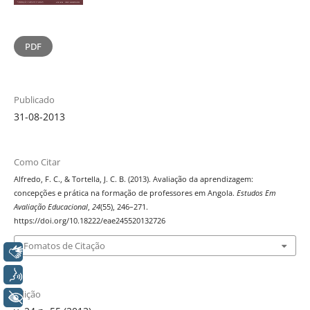
PDF
Publicado
31-08-2013
Como Citar
Alfredo, F. C., & Tortella, J. C. B. (2013). Avaliação da aprendizagem:
concepções e prática na formação de professores em Angola.
Estudos Em
Avaliação Educacional
,
24
(55), 246–271.
https://doi.org/10.18222/eae245520132726
Fomatos de Citação
Libras
Voz
Edição
+ Acessibilidade