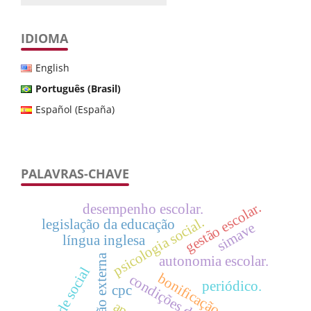
IDIOMA
English
Português (Brasil)
Español (España)
PALAVRAS-CHAVE
gestão escolar.
desempenho escolar.
psicologia social.
legislação da educação
simave
língua inglesa
avaliação externa
autonomia escolar.
qualidade social
bonificação salarial.
condições de trabalho
periódico.
cpc