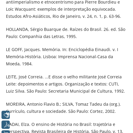
antiimperialismo e etnocentrismo para Pierre Bourdieu e
Loïc Wacquant: exemplos de interpretação equivocada.
Estudos Afro-Asiáticos, Rio de Janeiro, v. 24, n. 1, p. 63-96.
HOLLANDA, Sérgio Buarque de. Raízes do Brasil. 26. ed. São
Paulo: Companhia das Letras, 1995.
LE GOFF, Jacques. Memória. In: Enciclopédia Einaudi. v. I
Memória-História. Lisboa: Imprensa Nacional-Casa da
Moeda, 1984.
LEITE, José Correia. ...E disse o velho militante José Correia
Leite: depoimentos e artigos. Organização e textos: CUTI,
Luiz Silva. São Paulo: Secretaria Municipal de Cultura, 1992.
MOREIRA, Antonio Flavio B.; SILVA, Tomaz Tadeu da (org.).
Currículo, cultura e sociedade. São Paulo: Cortez, 2002.
Libras
NADAI, Elza. O ensino de História no Brasil: trajetória e
Voz
perspectiva. Revista Brasileira de História, São Paulo, v. 13,