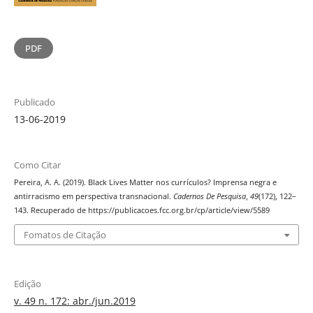
PDF
Publicado
13-06-2019
Como Citar
Pereira, A. A. (2019). Black Lives Matter nos currículos? Imprensa negra e
antirracismo em perspectiva transnacional.
Cadernos De Pesquisa
,
49
(172), 122–
143. Recuperado de https://publicacoes.fcc.org.br/cp/article/view/5589
Fomatos de Citação
Edição
v. 49 n. 172: abr./jun.2019