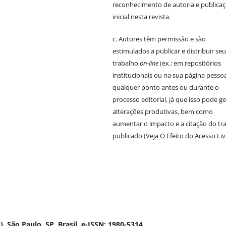
reconhecimento de autoria e publica
inicial nesta revista.
c. Autores têm permissão e são
estimulados a publicar e distribuir se
trabalho
on-line
(ex.: em repositórios
institucionais ou na sua página pessoa
qualquer ponto antes ou durante o
processo editorial, já que isso pode ge
alterações produtivas, bem como
aumentar o impacto e a citação do tr
publicado (Veja
O Efeito do Acesso Liv
 São Paulo, SP, Brasil, e-ISSN: 1980-5314