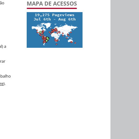
MAPA DE ACESSOS
ção
u
l) a
rar
abalho
re
).