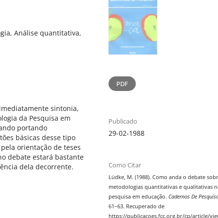
ia, Análise quantitativa,
PDF
imediatamente sintonia,
logia da Pesquisa em
Publicado
tando portando
29-02-1988
ões básicas desse tipo
 pela orientação de teses
no debate estará bastante
Como Citar
ência dela decorrente.
Lüdke, M. (1988). Como anda o debate sob
metodologias quantitativas e qualitativas n
pesquisa em educação.
Cadernos De Pesquis
61–63. Recuperado de
https://publicacoes.fcc.org.br/cp/article/vi