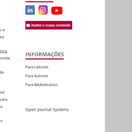
s e
ira
ença
INFORMAÇÕES
rmite
m
Para Leitores
ção
Para Autores
Para Bibliotecários
mir
 para
do
Open Journal Systems
ou