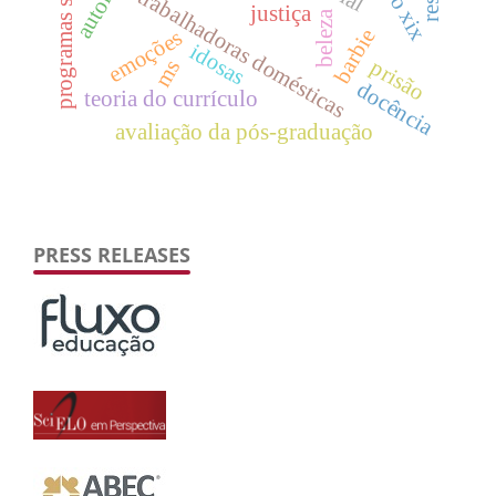
programas sociais
trabalhadoras domésticas
justiça
beleza
barbie
emoções
idosas
prisão
ms
docência
teoria do currículo
avaliação da pós-graduação
PRESS RELEASES