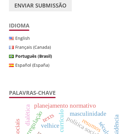
ENVIAR SUBMISSÃO
IDIOMA
English
Français (Canada)
Português (Brasil)
Español (España)
PALAVRAS-CHAVE
planejamento normativo
dialética
currículo
autorregulação
masculinidade
texts
residência
política social
resumos
século xix
velhice