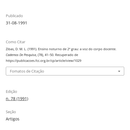
Publicado
31-08-1991
Como Citar
Zibas, D. M. L. (1991). Ensino noturno de 2º grau: a voz do corpo docente.
Cadernos De Pesquisa
, (78), 41–50. Recuperado de
https://publicacoes.fcc.org.br/cp/article/view/1029
Fomatos de Citação
Edição
n. 78 (1991)
Seção
Artigos