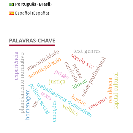
Português (Brasil)
Español (España)
PALAVRAS-CHAVE
text genres
masculinidade
experiência
século xix
planejamento normativo
autorregulação
saber profissional
currículo
beleza
prisão
capital cultural
idosas
residência
justiça
trabalhadoras domésticas
política social
homenagem
texts
barbie
resumos
ms
emoções
velhice