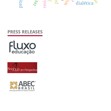
texts
dialética
PRESS RELEASES