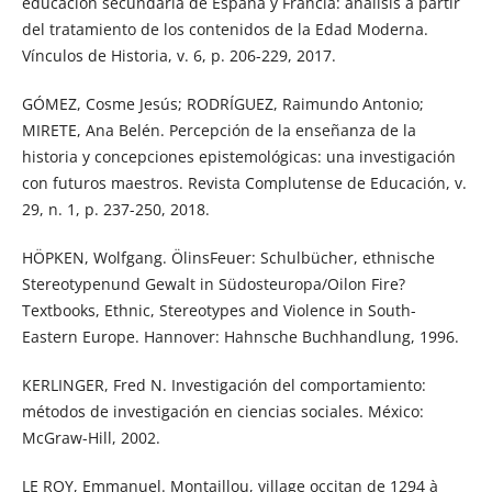
educación secundaria de España y Francia: análisis a partir
del tratamiento de los contenidos de la Edad Moderna.
Vínculos de Historia, v. 6, p. 206-229, 2017.
GÓMEZ, Cosme Jesús; RODRÍGUEZ, Raimundo Antonio;
MIRETE, Ana Belén. Percepción de la enseñanza de la
historia y concepciones epistemológicas: una investigación
con futuros maestros. Revista Complutense de Educación, v.
29, n. 1, p. 237-250, 2018.
HÖPKEN, Wolfgang. ÖlinsFeuer: Schulbücher, ethnische
Stereotypenund Gewalt in Südosteuropa/Oilon Fire?
Textbooks, Ethnic, Stereotypes and Violence in South-
Eastern Europe. Hannover: Hahnsche Buchhandlung, 1996.
KERLINGER, Fred N. Investigación del comportamiento:
métodos de investigación en ciencias sociales. México:
McGraw-Hill, 2002.
LE ROY, Emmanuel. Montaillou, village occitan de 1294 à