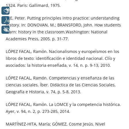
1324. Paris: Gallimard, 1975.
Libras
LEE, Peter. Putting principles intro practice: understanding
Voz
history. In: DONOVAN, M.; BRANSFORD, John. How students
+ Acessibilidade
learn: history in the classroom.Washington: National
Academies Press, 2005. p. 31-77.
LÓPEZ FACAL, Ramón. Nacionalismos y europeísmos en los
libros de texto: identificación e identidad nacional. Clío y
asociados: la historia enseñada, v. 14, n. p. 9-13, 2010.
LÓPEZ FACAL, Ramón. Competencias y enseñanza de las
ciencias sociales. Íber. Didáctica de las Ciencias Sociales,
Geografía e Historia, v. 74, p. 5-8, 2013.
LÓPEZ FACAL, Ramón. La LOMCE y la competencia histórica.
Ayer, v. 94, n. 2, p. 273-285, 2014.
MARTÍNEZ-HITA, María; GÓMEZ, Cosme Jesús. Nivel