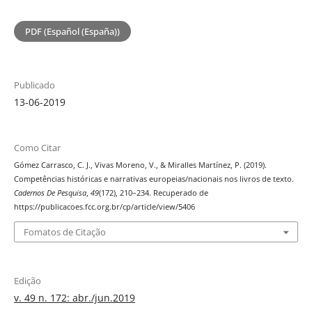
PDF (Español (España))
Publicado
13-06-2019
Como Citar
Gómez Carrasco, C. J., Vivas Moreno, V., & Miralles Martínez, P. (2019).
Competências históricas e narrativas europeias/nacionais nos livros de texto.
Cadernos De Pesquisa
,
49
(172), 210–234. Recuperado de
https://publicacoes.fcc.org.br/cp/article/view/5406
Fomatos de Citação
Edição
v. 49 n. 172: abr./jun.2019