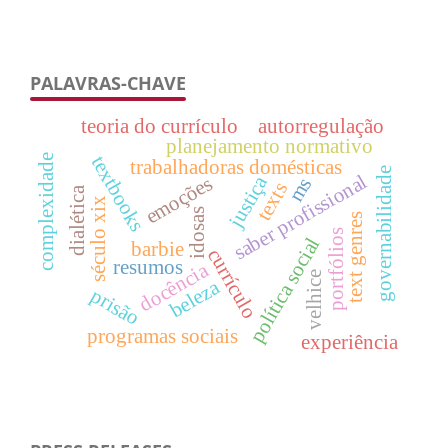
PALAVRAS-CHAVE
teoria do currículo
autorregulação
planejamento normativo
textbooks
complexidade
trabalhadoras domésticas
governabilidade
saber profissional
justiça
emoções
ms
texts
dialética
século xix
idosas
text genres
portfólios
política social
barbie
currículo
resumos
docência
velhice
beleza
prisão
programas sociais
experiência