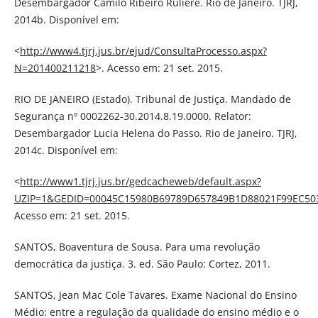
Desembargador Camilo Ribeiro Rulière. Rio de Janeiro. TJRJ,
2014b. Disponível em:
<
http://www4.tjrj.jus.br/ejud/ConsultaProcesso.aspx?
N=201400211218
>. Acesso em: 21 set. 2015.
RIO DE JANEIRO (Estado). Tribunal de Justiça. Mandado de
Segurança nº 0002262-30.2014.8.19.0000. Relator:
Desembargador Lucia Helena do Passo. Rio de Janeiro. TJRJ,
2014c. Disponível em:
<
http://www1.tjrj.jus.br/gedcacheweb/default.aspx?
UZIP=1&GEDID=00045C15980B69789D657849B1D88021F99EC50
Acesso em: 21 set. 2015.
SANTOS, Boaventura de Sousa. Para uma revolução
democrática da justiça. 3. ed. São Paulo: Cortez, 2011.
SANTOS, Jean Mac Cole Tavares. Exame Nacional do Ensino
Médio: entre a regulação da qualidade do ensino médio e o