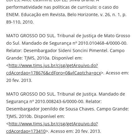
performatividade nas políticas de currículo: o caso do
ENEM. Educação em Revista, Belo Horizonte, v. 26, n. 1, p.
89-110, 2010.
MATO GROSSO DO SUL. Tribunal de Justiça de Mato Grosso
do Sul. Mandado de Segurança nº 2010.010468-4/0000-00.
Relator: Desembargador Sideni Soncini Pimentel. Campo
Grande: TJMS, 2010a. Disponível em:
<
http://www.tjms.jus.br/cjsg/getArquivo.do?
cdAcordao=178676&cdForo=0&vlCaptcha=qcx
>. Acesso em:
20 fev. 2013.
MATO GROSSO DO SUL. Tribunal de Justiça. Mandado de
Segurança nº 2010.008243-6/0000-00. Relator:
Desembargador Joenildo de Sousa Chaves. Campo Grande:
TJMS, 2010b. Disponível em:
<
http://www.tjms.jus.br/cjsg/getArquivo.do?
cdAcordao=173410
>. Acesso em: 20 fev. 2013.