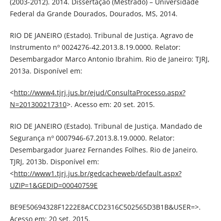
(2003-2012). 2014. Dissertação (Mestrado) – Universidade
Federal da Grande Dourados, Dourados, MS, 2014.
RIO DE JANEIRO (Estado). Tribunal de Justiça. Agravo de
Instrumento nº 0024276-42.2013.8.19.0000. Relator:
Desembargador Marco Antonio Ibrahim. Rio de Janeiro: TJRJ,
2013a. Disponível em:
<
http://www4.tjrj.jus.br/ejud/ConsultaProcesso.aspx?
N=201300217310
>. Acesso em: 20 set. 2015.
RIO DE JANEIRO (Estado). Tribunal de Justiça. Mandado de
Segurança nº 0007946-67.2013.8.19.0000. Relator:
Desembargador Juarez Fernandes Folhes. Rio de Janeiro.
TJRJ, 2013b. Disponível em:
<
http://www1.tjrj.jus.br/gedcacheweb/default.aspx?
UZIP=1&GEDID=00040759E
BE9E50694328F1222E8ACCD2316C502565D3B1B&USER=>.
Acesso em: 20 set. 2015.