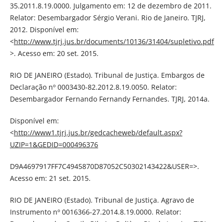
35.2011.8.19.0000. Julgamento em: 12 de dezembro de 2011.
Relator: Desembargador Sérgio Verani. Rio de Janeiro. TJRJ,
2012. Disponível em:
<
http://www.tjrj.jus.br/documents/10136/31404/supletivo.pdf
>. Acesso em: 20 set. 2015.
RIO DE JANEIRO (Estado). Tribunal de Justiça. Embargos de
Declaração nº 0003430-82.2012.8.19.0050. Relator:
Desembargador Fernando Fernandy Fernandes. TJRJ, 2014a.
Disponível em:
<
http://www1.tjrj.jus.br/gedcacheweb/default.aspx?
UZIP=1&GEDID=000496376
D9A4697917FF7C4945870D87052C50302143422&USER=>.
Acesso em: 21 set. 2015.
RIO DE JANEIRO (Estado). Tribunal de Justiça. Agravo de
Instrumento nº 0016366-27.2014.8.19.0000. Relator: