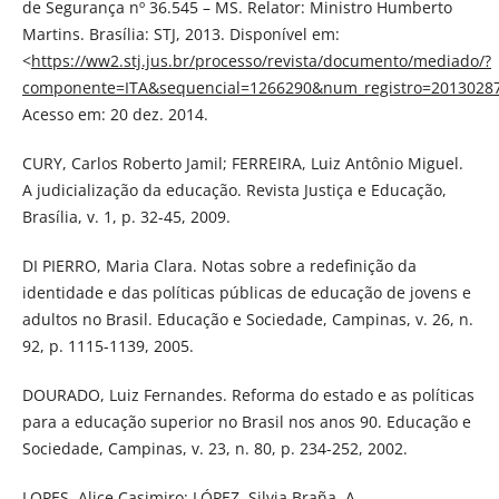
de Segurança nº 36.545 – MS. Relator: Ministro Humberto
Martins. Brasília: STJ, 2013. Disponível em:
<
https://ww2.stj.jus.br/processo/revista/documento/mediado/?
componente=ITA&sequencial=1266290&num_registro=2013028
Acesso em: 20 dez. 2014.
CURY, Carlos Roberto Jamil; FERREIRA, Luiz Antônio Miguel.
A judicialização da educação. Revista Justiça e Educação,
Brasília, v. 1, p. 32-45, 2009.
DI PIERRO, Maria Clara. Notas sobre a redefinição da
identidade e das políticas públicas de educação de jovens e
adultos no Brasil. Educação e Sociedade, Campinas, v. 26, n.
92, p. 1115-1139, 2005.
DOURADO, Luiz Fernandes. Reforma do estado e as políticas
para a educação superior no Brasil nos anos 90. Educação e
Sociedade, Campinas, v. 23, n. 80, p. 234-252, 2002.
LOPES, Alice Casimiro; LÓPEZ, Silvia Braña. A