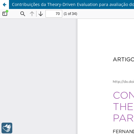
Contribuições da Theory-Driven Evaluation para avaliação do
Libras