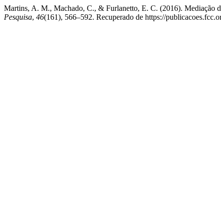
Martins, A. M., Machado, C., & Furlanetto, E. C. (2016). Mediação d
Pesquisa
,
46
(161), 566–592. Recuperado de https://publicacoes.fcc.or