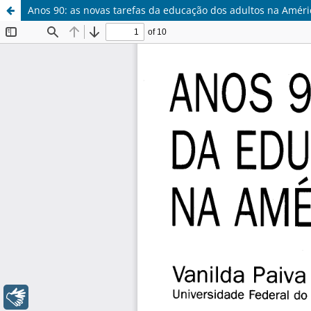
Anos 90: as novas tarefas da educação dos adultos na Améri
Libras